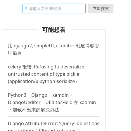
立即搜索
可能想看
用 django2, simpleUI, ckeditor 创建博客管
理后台
celery 报错: Refusing to deserialize
untrusted content of type pickle
(application/x-python-serialize）
Python3 + Django + xamdin +
DjangoUediter，UEditorField 在 xadmin
下加载不出来的解决办法
Django AttributeError: 'Query' object has
no attribute '_filtered_relations'