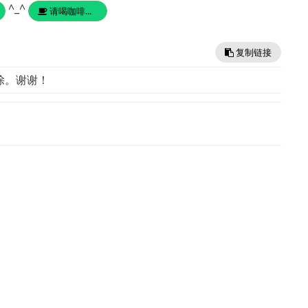
^_^
请喝咖啡...
复制链接
除。谢谢！