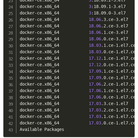
docker-ce.x86_64            
3
:18.09.2-3.el7     
docker-ce.x86_64            
3
:18.09.1-3.el7     
docker-ce.x86_64            
3
:18.09.0-3.el7     
docker-ce.x86_64            
18.06
.3.ce-3.el7    
docker-ce.x86_64            
18.06
.2.ce-3.el7    
docker-ce.x86_64            
18.06
.1.ce-3.el7    
docker-ce.x86_64            
18.06
.0.ce-3.el7    
docker-ce.x86_64            
18.03
.1.ce-1.el7.cen
docker-ce.x86_64            
18.03
.0.ce-1.el7.cen
docker-ce.x86_64            
17.12
.1.ce-1.el7.cen
docker-ce.x86_64            
17.12
.0.ce-1.el7.cen
docker-ce.x86_64            
17.09
.1.ce-1.el7.cen
docker-ce.x86_64            
17.09
.0.ce-1.el7.cen
docker-ce.x86_64            
17.06
.2.ce-1.el7.cen
docker-ce.x86_64            
17.06
.1.ce-1.el7.cen
docker-ce.x86_64            
17.06
.0.ce-1.el7.cen
docker-ce.x86_64            
17.03
.3.ce-1.el7    
docker-ce.x86_64            
17.03
.2.ce-1.el7.cen
docker-ce.x86_64            
17.03
.1.ce-1.el7.cen
docker-ce.x86_64            
17.03
.0.ce-1.el7.cen
Available Packages