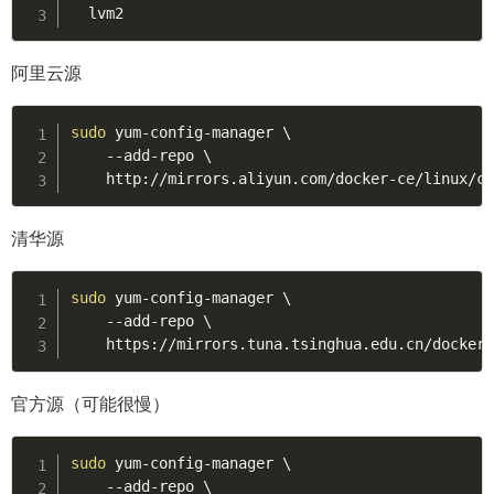
  lvm2
阿里云源
sudo
 yum-config-manager 
\
    --add-repo 
\
    http://mirrors.aliyun.com/docker-ce/linux/c
清华源
sudo
 yum-config-manager 
\
    --add-repo 
\
    https://mirrors.tuna.tsinghua.edu.cn/docker
官方源（可能很慢）
sudo
 yum-config-manager 
\
    --add-repo 
\