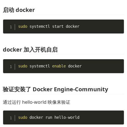
启动 docker
sudo
 systemctl start docker
docker 加入开机自启
sudo
 systemctl 
enable
 docker
验证安装了 Docker Engine-Community
通过运行 hello-world 映像来验证
sudo
 docker run hello-world