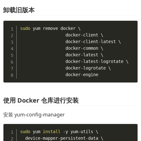
卸载旧版本
sudo
 yum remove docker 
\
                  docker-client 
\
                  docker-client-latest 
\
                  docker-common 
\
                  docker-latest 
\
                  docker-latest-logrotate 
\
                  docker-logrotate 
\
                  docker-engine
使用 Docker 仓库进行安装
安装 yum-config-manager
sudo
 yum 
install
 -y yum-utils 
\
  device-mapper-persistent-data 
\