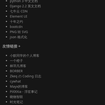
python 3 中文文档
Django 2.2 英文文档
七牛云 CDN
Element UI
十年之约
bootcdn
PNG 转 SVG
json 格式化
友情链接
+
小默同学的个人博客
一个橙子
林羽凡博客
BORBER
Zkeq の Coding 日志
cywhat
Mayx的博客
Pil0tXia - 浮笙事记
晓物智联
时光笔记