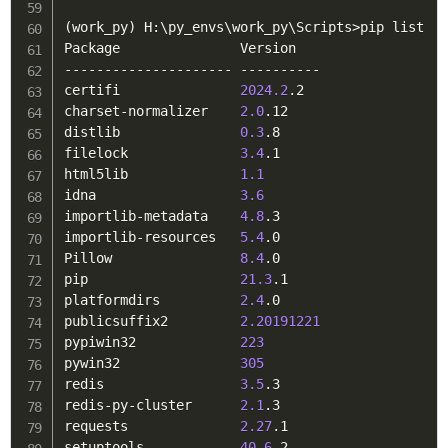
(
work_py
)
 H:
\
py_envs
\
work_py
\
Scripts
>
pip list

Package               Version

--------------------- ----------

certifi               
2024.2
.2

charset-normalizer    
2.0
.12

distlib               
0.3
.8

filelock              
3.4
.1

html5lib              
1.1
idna                  
3.6
importlib-metadata    
4.8
.3

importlib-resources   
5.4
.0

Pillow                
8.4
.0

pip                   
21.3
.1

platformdirs          
2.4
.0

publicsuffix2         
2.20191221
pypiwin32             
223
pywin32               
305
redis                 
3.5
.3

redis-py-cluster      
2.1
.3

requests              
2.27
.1

setuptools            
40.6
.2
