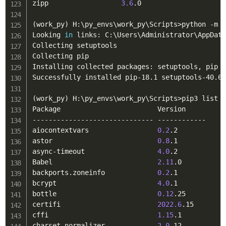
zipp                  
3.6
.0

(
work_py
)
 H:
\
py_envs
\
work_py
\
Scripts
>
python -m e
Looking 
in
 links: C:
\
Users
\
Administrator
\
AppDat
Collecting setuptools

Collecting pip

Installing collected packages: setuptools, pip

Successfully installed pip-18.1 setuptools-40.6.
(
work_py
)
 H:
\
py_envs
\
work_py
\
Scripts
>
pip3 list

Package                        Version

------------------------------ ------------

aiocontextvars                 
0.2
.2

astor                          
0.8
.1

async-timeout                  
4.0
.2

Babel                          
2.11
.0

backports.zoneinfo             
0.2
.1

bcrypt                         
4.0
.1

bottle                         
0.12
.25

certifi                        
2022.6
.15

cffi                           
1.15
.1

charset-normalizer             
2.0
.12
