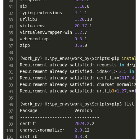
six                   
1.16
.0

typing_extensions     
4.1
.1

urllib3               
1.26
.18

virtualenv            
20.17
.1

virtualenvwrapper-win 
1.2
.7

webencodings          
0.5
.1

zipp                  
3.6
.0

(
work_py
)
 H:
\
py_envs
\
work_py
\
Scripts
>
pip 
instal
Requirement already satisfied: requests 
in
 d:
\
p
Requirement already satisfied: idna
<
4
,
>
=
2.5
in
 
Requirement already satisfied: certifi
>
=
2017.4
.
Requirement already satisfied: charset-normaliz
Requirement already satisfied: urllib
3
<
1.27
,
>
=
1
(
work_py
)
 H:
\
py_envs
\
work_py
\
Scripts
>
pip3 list

Package               Version

--------------------- ----------

certifi               
2024.2
.2

charset-normalizer    
2.0
.12

distlib               
0.3
.8
