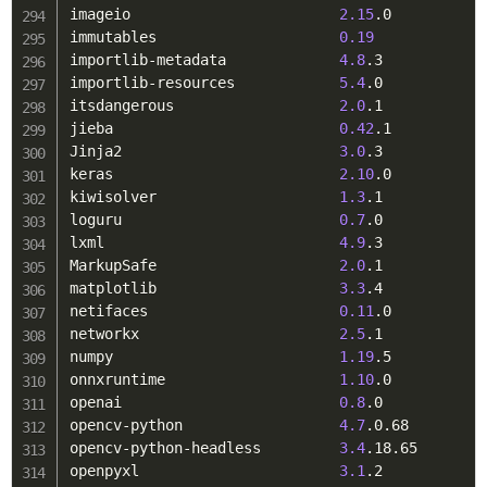
imageio                        
2.15
.0

immutables                     
0.19
importlib-metadata             
4.8
.3

importlib-resources            
5.4
.0

itsdangerous                   
2.0
.1

jieba                          
0.42
.1

Jinja2                         
3.0
.3

keras                          
2.10
.0

kiwisolver                     
1.3
.1

loguru                         
0.7
.0

lxml                           
4.9
.3

MarkupSafe                     
2.0
.1

matplotlib                     
3.3
.4

netifaces                      
0.11
.0

networkx                       
2.5
.1

numpy                          
1.19
.5

onnxruntime                    
1.10
.0

openai                         
0.8
.0

opencv-python                  
4.7
.0.68

opencv-python-headless         
3.4
.18.65

openpyxl                       
3.1
.2
