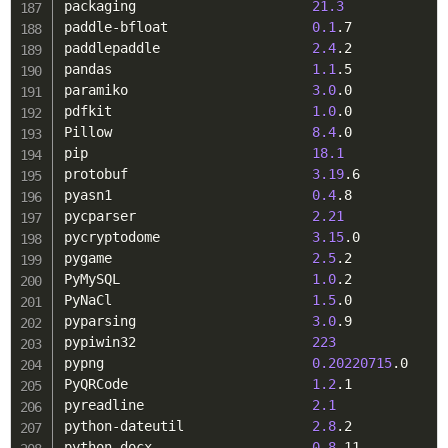
packaging                      
21.3
paddle-bfloat                  
0.1
.7

paddlepaddle                   
2.4
.2

pandas                         
1.1
.5

paramiko                       
3.0
.0

pdfkit                         
1.0
.0

Pillow                         
8.4
.0

pip                            
18.1
protobuf                       
3.19
.6

pyasn1                         
0.4
.8

pycparser                      
2.21
pycryptodome                   
3.15
.0

pygame                         
2.5
.2

PyMySQL                        
1.0
.2

PyNaCl                         
1.5
.0

pyparsing                      
3.0
.9

pypiwin32                      
223
pypng                          
0.20220715
.0

PyQRCode                       
1.2
.1

pyreadline                     
2.1
python-dateutil                
2.8
.2

python-docx                    
0.8
.11
