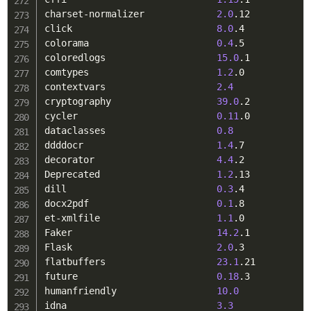
charset-normalizer             
2.0
.12

click                          
8.0
.4

colorama                       
0.4
.5

coloredlogs                    
15.0
.1

comtypes                       
1.2
.0

contextvars                    
2.4
cryptography                   
39.0
.2

cycler                         
0.11
.0

dataclasses                    
0.8
ddddocr                        
1.4
.7

decorator                      
4.4
.2

Deprecated                     
1.2
.13

dill                           
0.3
.4

docx2pdf                       
0.1
.8

et-xmlfile                     
1.1
.0

Faker                          
14.2
.1

Flask                          
2.0
.3

flatbuffers                    
23.1
.21

future                         
0.18
.3

humanfriendly                  
10.0
idna                           
3.3