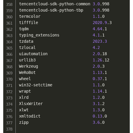
tencentcloud-sdk-python-common 
3.0
.998

tencentcloud-sdk-python-tbp    
3.0
.998

termcolor                      
1.1
.0

tifffile                       
2020.9
.3

tqdm                           
4.64
.1

typing_extensions              
4.1
.1

tzdata                         
2023.3
tzlocal                        
4.2
uiautomation                   
2.0
.18

urllib3                        
1.26
.12

Werkzeug                       
2.0
.3

WeRoBot                        
1.13
.1

wheel                          
0.37
.1

win32-setctime                 
1.1
.0

wrapt                          
1.14
.1

xlrd                           
1.2
.0

XlsxWriter                     
3.1
.2

xlwt                           
1.3
.0

xmltodict                      
0.13
.0

zipp                           
3.6
.0
