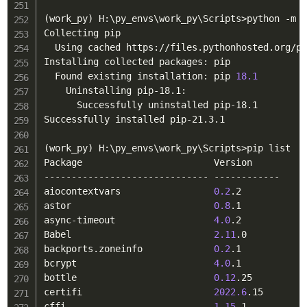
(
work_py
)
 H:
\
py_envs
\
work_py
\
Scripts
>
python -m 
Collecting pip

  Using cached https://files.pythonhosted.org/pa
Installing collected packages: pip

  Found existing installation: pip 
18.1
    Uninstalling pip-18.1:

      Successfully uninstalled pip-18.1

Successfully installed pip-21.3.1

(
work_py
)
 H:
\
py_envs
\
work_py
\
Scripts
>
pip list

Package                        Version

------------------------------ ------------

aiocontextvars                 
0.2
.2

astor                          
0.8
.1

async-timeout                  
4.0
.2

Babel                          
2.11
.0

backports.zoneinfo             
0.2
.1

bcrypt                         
4.0
.1

bottle                         
0.12
.25

certifi                        
2022.6
.15

cffi                           
1.15
.1
