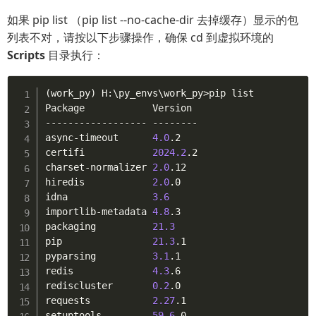
如果 pip list （pip list --no-cache-dir 去掉缓存）显示的包
列表不对，请按以下步骤操作，确保 cd 到虚拟环境的
Scripts
目录执行：
(
work_py
)
 H:
\
py_envs
\
work_py
>
pip list

Package            Version

------------------ --------

async-timeout      
4.0
.2

certifi            
2024.2
.2

charset-normalizer 
2.0
.12

hiredis            
2.0
.0

idna               
3.6
importlib-metadata 
4.8
.3

packaging          
21.3
pip                
21.3
.1

pyparsing          
3.1
.1

redis              
4.3
.6

rediscluster       
0.2
.0

requests           
2.27
.1

setuptools         
59.6
.0
