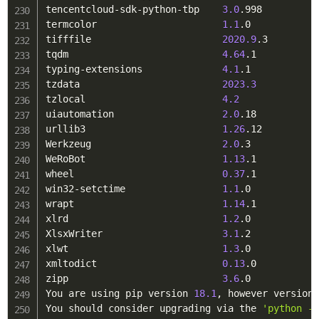
tencentcloud-sdk-python-tbp    
3.0
.998

termcolor                      
1.1
.0

tifffile                       
2020.9
.3

tqdm                           
4.64
.1

typing-extensions              
4.1
.1

tzdata                         
2023.3
tzlocal                        
4.2
uiautomation                   
2.0
.18

urllib3                        
1.26
.12

Werkzeug                       
2.0
.3

WeRoBot                        
1.13
.1

wheel                          
0.37
.1

win32-setctime                 
1.1
.0

wrapt                          
1.14
.1

xlrd                           
1.2
.0

XlsxWriter                     
3.1
.2

xlwt                           
1.3
.0

xmltodict                      
0.13
.0

zipp                           
3.6
.0

You are using pip version 
18.1
, however version
You should consider upgrading via the 
'python -