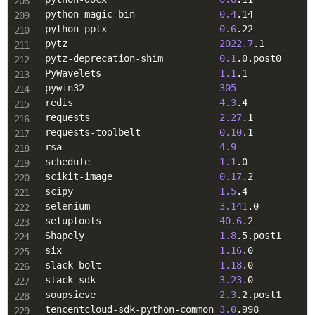
python-magic-bin               
0.4
.14

python-pptx                    
0.6
.22

pytz                           
2022.7
.1

pytz-deprecation-shim          
0.1
.0.post0

PyWavelets                     
1.1
.1

pywin32                        
305
redis                          
4.3
.4

requests                       
2.27
.1

requests-toolbelt              
0.10
.1

rsa                            
4.9
schedule                       
1.1
.0

scikit-image                   
0.17
.2

scipy                          
1.5
.4

selenium                       
3.141
.0

setuptools                     
40.6
.2

Shapely                        
1.8
.5.post1

six                            
1.16
.0

slack-bolt                     
1.18
.0

slack-sdk                      
3.23
.0

soupsieve                      
2.3
.2.post1

tencentcloud-sdk-python-common 
3.0
.998
