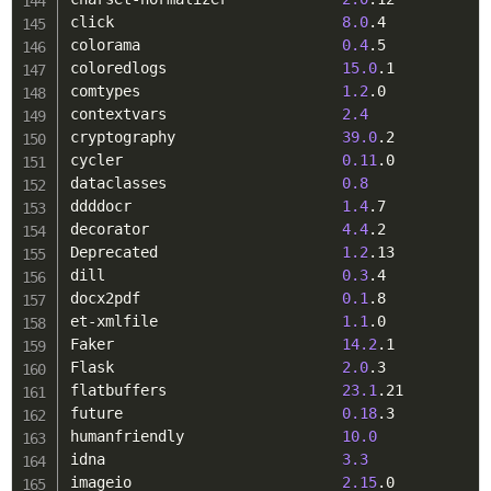
click                          
8.0
.4

colorama                       
0.4
.5

coloredlogs                    
15.0
.1

comtypes                       
1.2
.0

contextvars                    
2.4
cryptography                   
39.0
.2

cycler                         
0.11
.0

dataclasses                    
0.8
ddddocr                        
1.4
.7

decorator                      
4.4
.2

Deprecated                     
1.2
.13

dill                           
0.3
.4

docx2pdf                       
0.1
.8

et-xmlfile                     
1.1
.0

Faker                          
14.2
.1

Flask                          
2.0
.3

flatbuffers                    
23.1
.21

future                         
0.18
.3

humanfriendly                  
10.0
idna                           
3.3
imageio                        
2.15
.0
