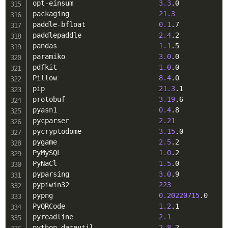
opt-einsum                     
3.3
.0

packaging                      
21.3
paddle-bfloat                  
0.1
.7

paddlepaddle                   
2.4
.2

pandas                         
1.1
.5

paramiko                       
3.0
.0

pdfkit                         
1.0
.0

Pillow                         
8.4
.0

pip                            
21.3
.1

protobuf                       
3.19
.6

pyasn1                         
0.4
.8

pycparser                      
2.21
pycryptodome                   
3.15
.0

pygame                         
2.5
.2

PyMySQL                        
1.0
.2

PyNaCl                         
1.5
.0

pyparsing                      
3.0
.9

pypiwin32                      
223
pypng                          
0.20220715
.0

PyQRCode                       
1.2
.1

pyreadline                     
2.1
python-dateutil                
2.8
.2
