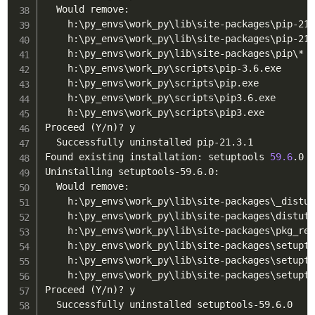
  Would remove:

    h:
\
py_envs
\
work_py
\
lib
\
site-packages
\
pip-21
    h:
\
py_envs
\
work_py
\
lib
\
site-packages
\
pip-21.
    h:
\
py_envs
\
work_py
\
lib
\
site-packages
\
pip
\
*

    h:
\
py_envs
\
work_py
\
scripts
\
pip-3.6.exe

    h:
\
py_envs
\
work_py
\
scripts
\
pip.exe

    h:
\
py_envs
\
work_py
\
scripts
\
pip3.6.exe

    h:
\
py_envs
\
work_py
\
scripts
\
pip3.exe

Proceed 
(
Y/n
)
? y

  Successfully uninstalled pip-21.3.1

Found existing installation: setuptools 
59.6
.0

Uninstalling setuptools-59.6.0:

  Would remove:

    h:
\
py_envs
\
work_py
\
lib
\
site-packages
\
_distu
    h:
\
py_envs
\
work_py
\
lib
\
site-packages
\
distuti
    h:
\
py_envs
\
work_py
\
lib
\
site-packages
\
pkg_re
    h:
\
py_envs
\
work_py
\
lib
\
site-packages
\
setupt
    h:
\
py_envs
\
work_py
\
lib
\
site-packages
\
setupto
    h:
\
py_envs
\
work_py
\
lib
\
site-packages
\
setupt
Proceed 
(
Y/n
)
? y

  Successfully uninstalled setuptools-59.6.0
