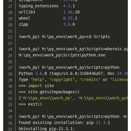
typing_extensions  
4.1
.1

urllib3            
1.26
.18

wheel              
0.37
.1

zipp               
3.6
.0

(
work_py
)
 H:
\
py_envs
\
work_py
>
cd Scripts

(
work_py
)
 H:
\
py_envs
\
work_py
\
Scripts
>
whereis pyt
H:
\
py_envs
\
work_py
\
Scripts
\
python.exe

(
work_py
)
 H:
\
py_envs
\
work_py
\
Scripts
>
python

Python 
3.6
.8 
(
tags/v3.6.8:3c6b436a57, Dec 
24
20
Type 
"help"
, 
"copyright"
, 
"credits"
 or 
"license
>>
>
import
>>
>
 site.getsitepackages
(
)
[
'H:
\\
py_envs
\\
work_py'
, 
'H:
\\
py_envs
\\
work_py
\
>>
>
 exit
(
)
(
work_py
)
 H:
\
py_envs
\
work_py
\
Scripts
>
python -m p
Found existing installation: pip 
21.3
.1

Uninstalling pip-21.3.1:
