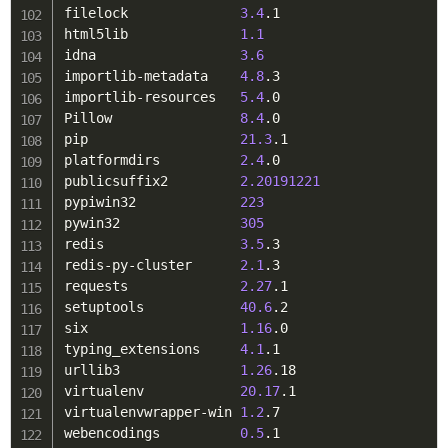
filelock              
3.4
.1

html5lib              
1.1
idna                  
3.6
importlib-metadata    
4.8
.3

importlib-resources   
5.4
.0

Pillow                
8.4
.0

pip                   
21.3
.1

platformdirs          
2.4
.0

publicsuffix2         
2.20191221
pypiwin32             
223
pywin32               
305
redis                 
3.5
.3

redis-py-cluster      
2.1
.3

requests              
2.27
.1

setuptools            
40.6
.2

six                   
1.16
.0

typing_extensions     
4.1
.1

urllib3               
1.26
.18

virtualenv            
20.17
.1

virtualenvwrapper-win 
1.2
.7

webencodings          
0.5
.1
