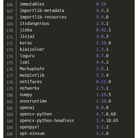
immutables                     
0.19
importlib-metadata             
4.8
.3

importlib-resources            
5.4
.0

itsdangerous                   
2.0
.1

jieba                          
0.42
.1

Jinja2                         
3.0
.3

keras                          
2.10
.0

kiwisolver                     
1.3
.1

loguru                         
0.7
.0

lxml                           
4.9
.3

MarkupSafe                     
2.0
.1

matplotlib                     
3.3
.4

netifaces                      
0.11
.0

networkx                       
2.5
.1

numpy                          
1.19
.5

onnxruntime                    
1.10
.0

openai                         
0.8
.0

opencv-python                  
4.7
.0.68

opencv-python-headless         
3.4
.18.65

openpyxl                       
3.1
.2

opt-einsum                     
3.3
.0
