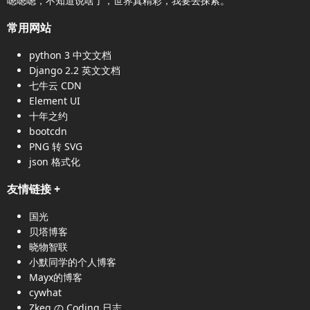
嗯嗯嗯，不知道说啥了，世界真精彩，我要去探索。
常用网站
python 3 中文文档
Django 2.2 英文文档
七牛云 CDN
Element UI
十年之约
bootcdn
PNG 转 SVG
json 格式化
友情链接
+
国光
贝塔博客
晓物智联
小默同学的个人博客
Mayx的博客
cywhat
Zkeq の Coding 日志