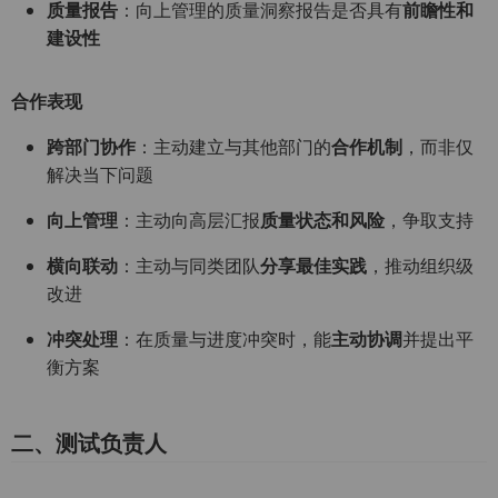
质量报告
：向上管理的质量洞察报告是否具有
前瞻性和
建设性
合作表现
跨部门协作
：主动建立与其他部门的
合作机制
，而非仅
解决当下问题
向上管理
：主动向高层汇报
质量状态和风险
，争取支持
横向联动
：主动与同类团队
分享
最佳实践
，推动组织级
改进
冲突处理
：在质量与进度冲突时，能
主动协调
并提出平
衡方案
二、测试负责人