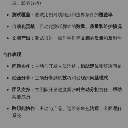
度、影响分析)
测试覆盖
：测试用例对功能点和边界条件的
覆盖率
自动化贡献
：自动化测试脚本的
数量、质量和维护情况
文档产出
：测试报告、操作手册等
文档
的
质量
和
及时
性
合作表现
问题协作
：主动与开发人员沟通，
协助定位
和解决问题
经验分享
：主动
分享
测试
技巧
和发现的
问题模式
团队支持
：在团队开发进度紧张时
主动分担
责任，
帮助
其他成员
跨职能协作
：主动与产品、运维等角色
沟通
，全面理解
系统