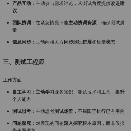
产品互动
：主动参与需求讨论，从测试角度提供
改进建
议
团队协调
：在紧急情况下能
主动协调资源
，确保测试质
量
信息同步
：主动向相关方
同步
测试
进展
和质量
状态
三、测试工程师
工作方面
自主学习
：
主动学习
业务知识、测试技术和工具，
提升
个人能力
测试思考
：主动思考
测试场景
，不局限于执行已有用例
问题探究
：对发现的问题
深入探究
根本原因，而非仅报
告表面现象