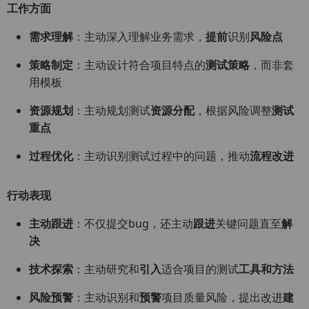
工作方面
需求理解
：主动深入理解业务需求，
提前
识别
风险点
策略制定
：主动设计符合项目特点的
测试策略
，而非套
用模板
资源规划
：主动规划测试
资源分配
，根据风险调整
测试
重点
过程优化
：主动识别测试过程中的问题，推动
流程改进
行动表现
主动跟进
：不仅提交bug，还主动
跟进
关键问题直至
解
决
技术探索
：主动研究和
引入
适合项目的测试
工具和方法
风险预警
：主动识别和
预警
项目质量风险，提出改进
建