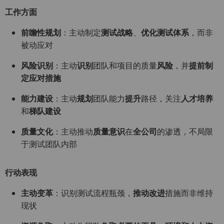
工作方面
前瞻性规划
：主动制定
测试战略
、
优化测试体系
，而非
被动应对
风险识别
：主动
识别
团队和项目的质量
风险
，并
提前制
定应对措施
能力建设
：主动
规划
团队能力
提升
路径，关注
人才培养
和
梯队建设
质量文化
：主动推动
质量意识
在
全公司
的渗透，不局限
于测试团队内部
行动表现
主动变革
：识别测试流程瓶颈，
推动改进
措施而非维持
现状