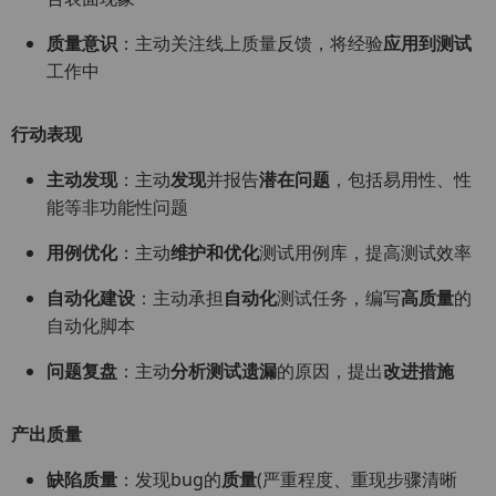
质量意识
：主动关注线上质量反馈，将经验
应用到测试
工作中
行动表现
主动发现
：主动
发现
并报告
潜在问题
，包括易用性、性
能等非功能性问题
用例优化
：主动
维护和优化
测试用例库，提高测试效率
自动化建设
：主动承担
自动化
测试任务，编写
高质量
的
自动化脚本
问题复盘
：主动
分析测试遗漏
的原因，提出
改进措施
产出质量
缺陷质量
：发现bug的
质量
(严重程度、重现步骤清晰