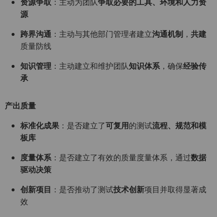
资源争取
：主动为团队
争取必要的工具、环境和
人力资
源
跨界沟通
：主动与其他部门管理者建立
沟通机制
，
共建
质量防线
知识管理
：主动建立和维护团队
知识体系
，确保
经验传
承
产出质量
标准化成果
：是否建立了
可复用
的测试
流程、规范和
模
板库
度量体系
：是否建立了有效的质量度量体系，通过
数据
驱动决策
创新项目
：是否推动了测试
技术创新
项目并取得显著成
效