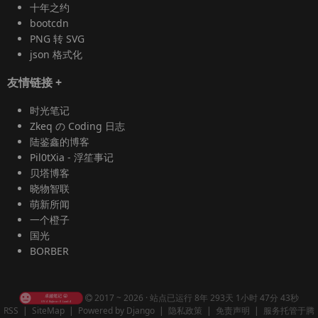
十年之约
bootcdn
PNG 转 SVG
json 格式化
友情链接
+
时光笔记
Zkeq の Coding 日志
陆鉴鑫的博客
Pil0tXia - 浮笙事记
贝塔博客
晓物智联
萌新所闻
一个橙子
国光
BORBER
2017 ~ 2026 ·
站点已运行 8年 293天 1小时 47分 44秒
RSS
|
SiteMap
|
Powered by Django
|
隐私政策
|
免责声明
|
服务托管于腾