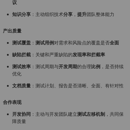
议
知识分享
：主动组织技术
分享
，
提升
团队整体能力
产出质量
测试覆盖
：
测试用例
对需求和风险点的覆盖是否
全面
缺陷拦截
：关键和严重缺陷的
发现率和拦截率
测试效率
：测试周期与
开发周期
的合理
比例
，是否持续
优化
文档质量
：测试计划、报告是否清晰、全面、有针对性
合作表现
开发协同
：主动与开发团队建立
测试左移机制
，共同保
障质量